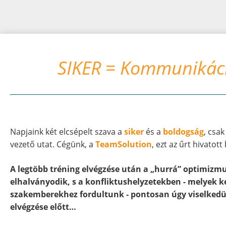
SIKER = Kommunikáció
Napjaink két elcsépelt szava a
siker
és a
boldogság
, csa
vezető utat. Cégünk, a
TeamSolution
, ezt az űrt hivatott
A legtöbb tréning elvégzése után a „hurrá” optimizm
elhalványodik, s a konfliktushelyzetekben - melyek 
szakemberekhez fordultunk - pontosan úgy viselkedün
elvégzése előtt…